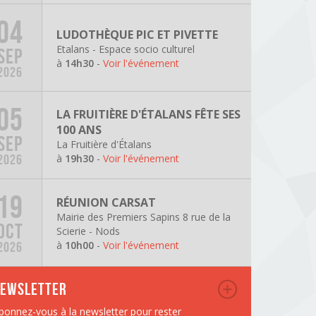
04
LUDOTHÈQUE PIC ET PIVETTE
Etalans - Espace socio culturel
SEP
à
14h30
-
Voir l'événement
2026
05
LA FRUITIÈRE D'ÉTALANS FÊTE SES
100 ANS
SEP
La Fruitière d'Étalans
à
19h30
-
Voir l'événement
2026
19
RÉUNION CARSAT
Mairie des Premiers Sapins 8 rue de la
OCT
Scierie - Nods
à
10h00
-
Voir l'événement
2026
ewsletter
bonnez-vous à la newsletter pour rester