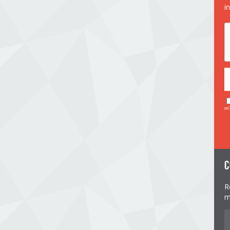
i
m’
c
R
m