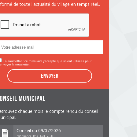
nformé de toute l'actualité du village en temps réel..
En soumettant ce formulaire,j'accepte que soient utilisées pour
envoyer la newsletter.
Envoyer
onseil municipal
etrouvez chaque mois le compte rendu du conseil
unicipal.
Conseil du 09/07/2026
202607-PV_ML.pdf