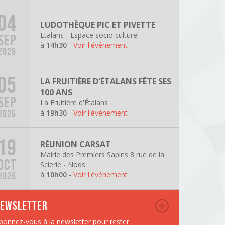
04
LUDOTHÈQUE PIC ET PIVETTE
Etalans - Espace socio culturel
SEP
à
14h30
-
Voir l'événement
2026
05
LA FRUITIÈRE D'ÉTALANS FÊTE SES
100 ANS
SEP
La Fruitière d'Étalans
à
19h30
-
Voir l'événement
2026
19
RÉUNION CARSAT
Mairie des Premiers Sapins 8 rue de la
OCT
Scierie - Nods
à
10h00
-
Voir l'événement
2026
ewsletter
bonnez-vous à la newsletter pour rester