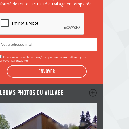
nformé de toute l'actualité du village en temps réel..
En soumettant ce formulaire,j'accepte que soient utilisées pour
envoyer la newsletter.
Envoyer
lbums photos du village