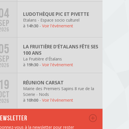
04
LUDOTHÈQUE PIC ET PIVETTE
Etalans - Espace socio culturel
SEP
à
14h30
-
Voir l'événement
2026
05
LA FRUITIÈRE D'ÉTALANS FÊTE SES
100 ANS
SEP
La Fruitière d'Étalans
à
19h30
-
Voir l'événement
2026
19
RÉUNION CARSAT
Mairie des Premiers Sapins 8 rue de la
OCT
Scierie - Nods
à
10h00
-
Voir l'événement
2026
ewsletter
bonnez-vous à la newsletter pour rester