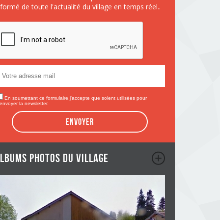
nformé de toute l'actualité du village en temps réel..
En soumettant ce formulaire,j'accepte que soient utilisées pour
envoyer la newsletter.
Envoyer
lbums photos du village