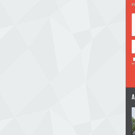
i
m’
a