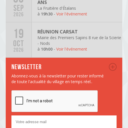
ANS
SEP
La Fruitière d'Étalans
à
19h30
-
Voir l'événement
2026
19
RÉUNION CARSAT
Mairie des Premiers Sapins 8 rue de la Scierie
OCT
- Nods
à
10h00
-
Voir l'événement
2026
Newsletter
Abonnez-vous à la newsletter pour rester informé
de toute l'actualité du village en temps réel..