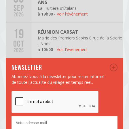
ANS
SEP
La Fruitière d'Étalans
à
19h30
-
Voir l'événement
2026
19
RÉUNION CARSAT
Mairie des Premiers Sapins 8 rue de la Scierie
OCT
- Nods
à
10h00
-
Voir l'événement
2026
Newsletter
Abonnez-vous à la newsletter pour rester informé
de toute l'actualité du village en temps réel..