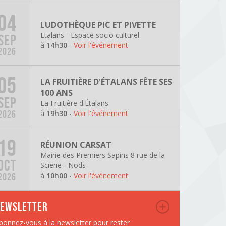
04
LUDOTHÈQUE PIC ET PIVETTE
Etalans - Espace socio culturel
SEP
à
14h30
-
Voir l'événement
2026
05
LA FRUITIÈRE D'ÉTALANS FÊTE SES
100 ANS
SEP
La Fruitière d'Étalans
à
19h30
-
Voir l'événement
2026
19
RÉUNION CARSAT
Mairie des Premiers Sapins 8 rue de la
OCT
Scierie - Nods
à
10h00
-
Voir l'événement
2026
ewsletter
bonnez-vous à la newsletter pour rester