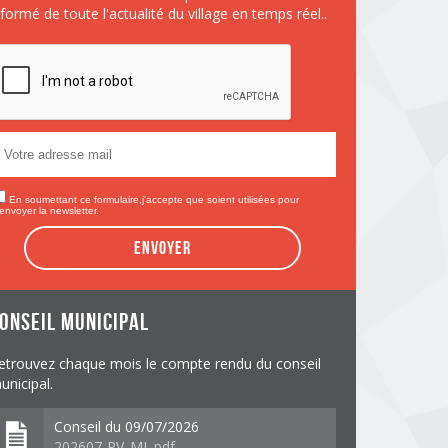
nformé de toute l'actualité du village en temps réel..
En soumettant ce formulaire,j'accepte que soient utilisées pour
envoyer la newsletter.
Envoyer
onseil municipal
etrouvez chaque mois le compte rendu du conseil
unicipal.
Conseil du 09/07/2026
202607-PV_ML.pdf