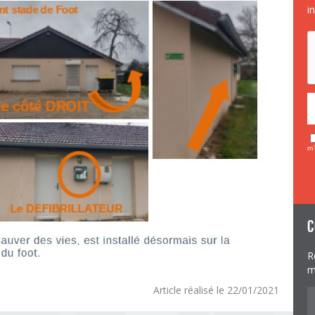
i
m’
c
R
m
Article réalisé le 22/01/2021